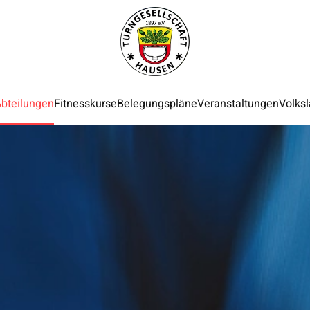
bteilungen
Fitnesskurse
Belegungspläne
Veranstaltungen
Volksl