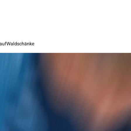
auf
Waldschänke