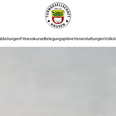
bteilungen
Fitnesskurse
Belegungspläne
Veranstaltungen
Volksl