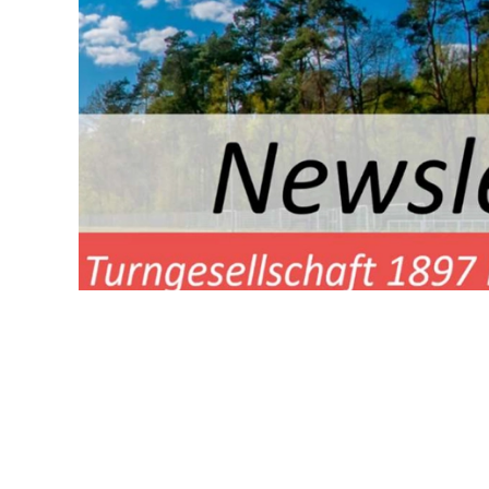
Liebe TGS-Mitglieder, wir sind alle sportbegeistert 
Hausen, haben aber oftmals kaum Einblick in das, w
unserem Verein machen. Dabei gibt es bei uns so vi
Entwicklungen und Angebote, an denen wir gerne je
lassen möchten. Damit wir als Verein noch näher