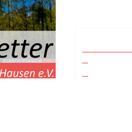
und Mitglieder der TGS
as andere Abteilungen in
ele spannende Aktivitäten,
den von Euch teilhaben
 zusammenwachsen können,