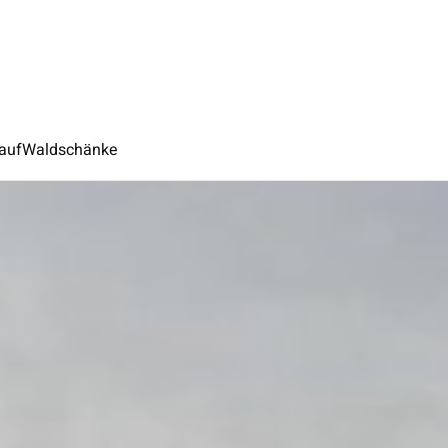
auf
Waldschänke