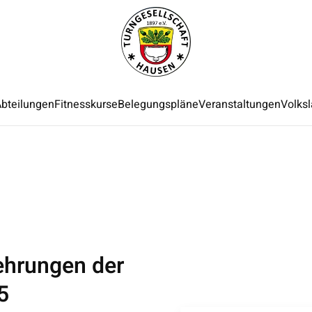
bteilungen
Fitnesskurse
Belegungspläne
Veranstaltungen
Volksl
ehrungen der
5