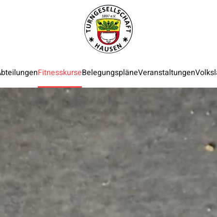
bteilungen
Fitnesskurse
Belegungspläne
Veranstaltungen
Volksl