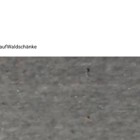
auf
Waldschänke