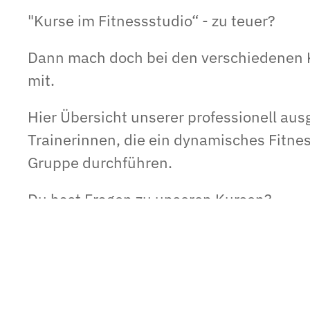
"Kurse im Fitnessstudio“ - zu teuer?
Dann mach doch bei den verschiedenen 
mit.
Hier Übersicht unserer professionell aus
Trainerinnen, die ein dynamisches Fitnes
Gruppe durchführen.
Du hast Fragen zu unseren Kursen?
Info bei:
Abteilungsleiterin: Martina Litzinger